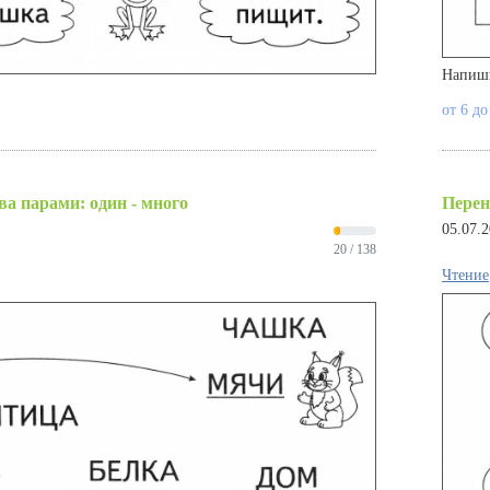
Напиши
от 6 до
ва парами: один - много
Перен
05.07.
20 / 138
Чтение