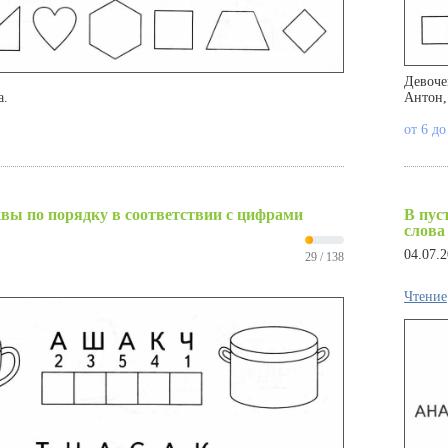
Девоче
а.
Антон,
от 6 до
квы по порядку в соответствии с цифрами
В пус
слова
04.07.
29 / 138
Чтение