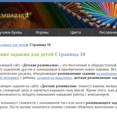
звивалки"
учаем буквы
Формы
Цвета
Рисовани
адания для детей
Страница 10
щие задания для детей
Страница 10
вающий сайт «
Детские развивалки
» - это бесплатный и общедоступный
ет надежным другом и помощником в приобретении новых навыков. Вс
ематические разделы, объединяющие
развивающие задания
на внимание
ой моторики
у ребенка,
задания на мышление
,
детские развивающие за
вающие задания на сайте «
Детские развивалки
» помогут вашему малыш
ть словарный запас и научиться выражать свои мысли. Кроме этого, наш
 возможность овладеть начальными навыками работы с компьютером.
а возникнут сложности с пониманием того или иного
развивающего за
росы. Пусть малыш попытается своими словами объяснить выполнение за