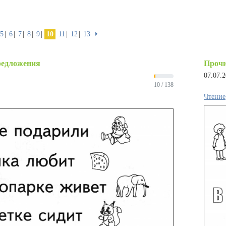
5
6
7
8
9
10
11
12
13
⏵
редложения
Прочи
07.07.
10 / 138
Чтение