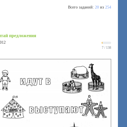
Всего заданий:
20
из
254
тай предложения
2012
7 / 138