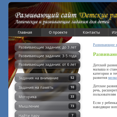
Развивающий сайт
"Детские ра
Логические и развивающие задания для детей
Главная
О проекте
Контакты
Из
Развивающие з
Развивающие задания: до 3 лет
Развиваю
Развивающие задания: 3-5 года
Развивающие задания: от 6 лет
Детский разви
малыша и стан
категории и т
Задания на внимание
52
развития
мелк
Детские разви
Задания на память
10
речь, расшири
пользователям
Моторика
33
Если у ребенк
Мышление
73
наводящие воп
Найти пару
7