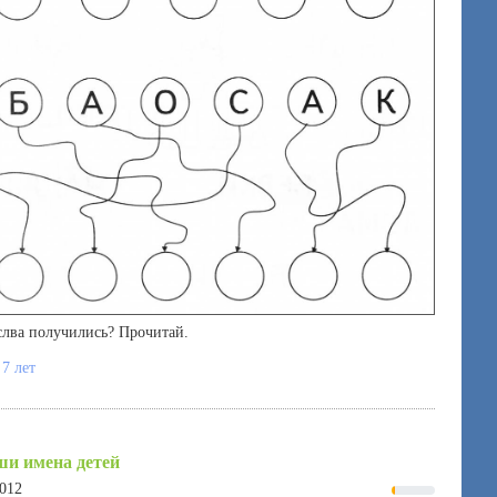
слва получились? Прочитай.
 7 лет
и имена детей
2012