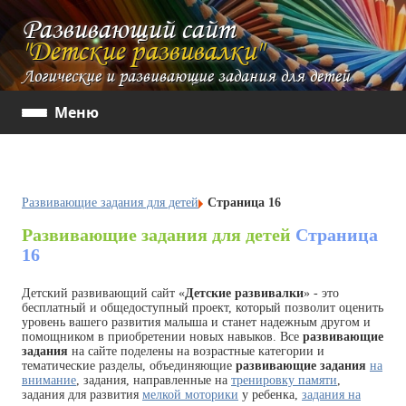
Развивающий сайт
"Детские развивалки"
Логические и развивающие задания для детей
Меню
Развивающие задания для детей
Страница 16
Развивающие задания для детей
Страница
16
Детский развивающий сайт «
Детские развивалки
» - это
бесплатный и общедоступный проект, который позволит оценить
уровень вашего развития малыша и станет надежным другом и
помощником в приобретении новых навыков. Все
развивающие
задания
на сайте поделены на возрастные категории и
тематические разделы, объединяющие
развивающие задания
на
внимание
, задания, направленные на
тренировку памяти
,
задания для развития
мелкой моторики
у ребенка,
задания на