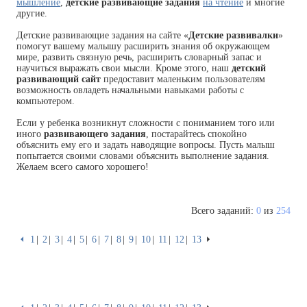
мышление
,
детские развивающие задания
на чтение
и многие
другие.
Детские развивающие задания на сайте «
Детские развивалки
»
помогут вашему малышу расширить знания об окружающем
мире, развить связную речь, расширить словарный запас и
научиться выражать свои мысли. Кроме этого, наш
детский
развивающий сайт
предоставит маленьким пользователям
возможность овладеть начальными навыками работы с
компьютером.
Если у ребенка возникнут сложности с пониманием того или
иного
развивающего задания
, постарайтесь спокойно
объяснить ему его и задать наводящие вопросы. Пусть малыш
попытается своими словами объяснить выполнение задания.
Желаем всего самого хорошего!
Всего заданий:
0
из
254
⏴
1
2
3
4
5
6
7
8
9
10
11
12
13
⏵