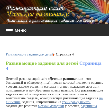
Развивающий сайт
"Детские развивалки"
Логические и развивающие задания для детей
Меню
Развивающие задания для детей
Страница 4
Развивающие задания для детей
Страница
4
Детский развивающий сайт «
Детские развивалки
» - это
бесплатный и общедоступный проект, который позволит оценить
уровень вашего развития малыша и станет надежным другом и
помощником в приобретении новых навыков. Все
развивающие
задания
на сайте поделены на возрастные категории и
тематические разделы, объединяющие
развивающие задания
на
внимание
, задания, направленные на
тренировку памяти
,
задания для развития
мелкой моторики
у ребенка,
задания на