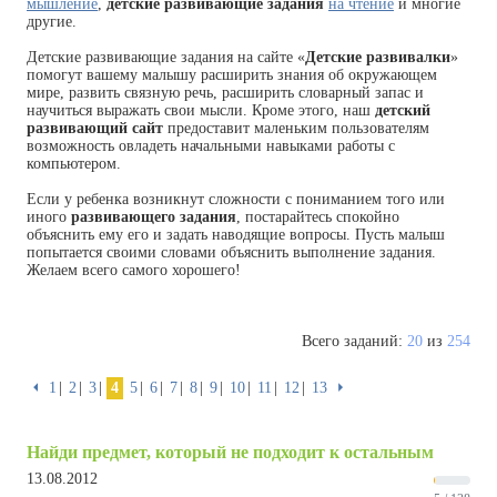
мышление
,
детские развивающие задания
на чтение
и многие
другие.
Детские развивающие задания на сайте «
Детские развивалки
»
помогут вашему малышу расширить знания об окружающем
мире, развить связную речь, расширить словарный запас и
научиться выражать свои мысли. Кроме этого, наш
детский
развивающий сайт
предоставит маленьким пользователям
возможность овладеть начальными навыками работы с
компьютером.
Если у ребенка возникнут сложности с пониманием того или
иного
развивающего задания
, постарайтесь спокойно
объяснить ему его и задать наводящие вопросы. Пусть малыш
попытается своими словами объяснить выполнение задания.
Желаем всего самого хорошего!
Всего заданий:
20
из
254
⏴
1
2
3
4
5
6
7
8
9
10
11
12
13
⏵
Найди предмет, который не подходит к остальным
13.08.2012