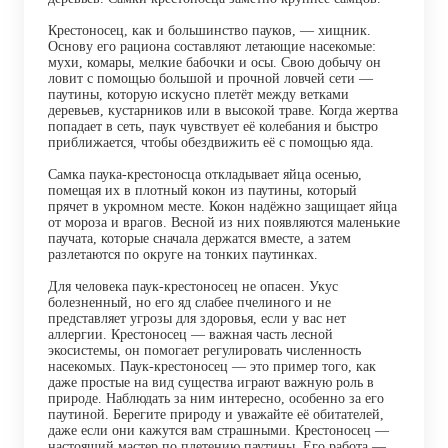
Крестоносец, как и большинство пауков, — хищник.
Основу его рациона составляют летающие насекомые:
мухи, комары, мелкие бабочки и осы. Свою добычу он
ловит с помощью большой и прочной ловчей сети —
паутины, которую искусно плетёт между ветками
деревьев, кустарников или в высокой траве. Когда жертва
попадает в сеть, паук чувствует её колебания и быстро
приближается, чтобы обездвижить её с помощью яда.
Самка паука-крестоносца откладывает яйца осенью,
помещая их в плотный кокон из паутины, который
прячет в укромном месте. Кокон надёжно защищает яйца
от мороза и врагов. Весной из них появляются маленькие
паучата, которые сначала держатся вместе, а затем
разлетаются по округе на тонких паутинках.
Для человека паук-крестоносец не опасен. Укус
болезненный, но его яд слабее пчелиного и не
представляет угрозы для здоровья, если у вас нет
аллергии. Крестоносец — важная часть лесной
экосистемы, он помогает регулировать численность
насекомых. Паук-крестоносец — это пример того, как
даже простые на вид существа играют важную роль в
природе. Наблюдать за ним интересно, особенно за его
паутиной. Берегите природу и уважайте её обитателей,
даже если они кажутся вам страшными. Крестоносец —
настоящий мастер по плетению паутины. Его работа —