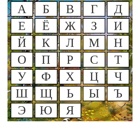
А
Б
В
Г
Д
Е
Ё
Ж
З
И
Й
К
Л
М
Н
О
П
Р
С
Т
У
Ф
Х
Ц
Ч
Ш
Щ
Ь
Ы
Ъ
Э
Ю
Я