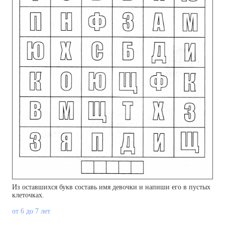
Из оставшихся букв составь имя девочки и напиши его в пустых
клеточках.
от 6 до 7 лет