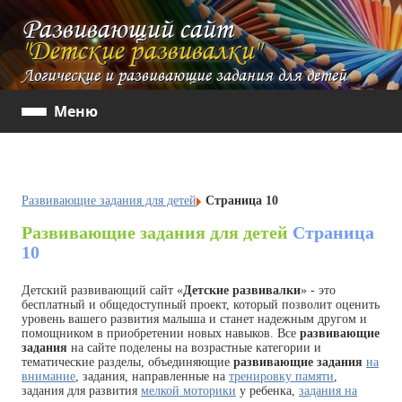
Развивающий сайт
"Детские развивалки"
Логические и развивающие задания для детей
Меню
Развивающие задания для детей
Страница 10
Развивающие задания для детей
Страница
10
Детский развивающий сайт «
Детские развивалки
» - это
бесплатный и общедоступный проект, который позволит оценить
уровень вашего развития малыша и станет надежным другом и
помощником в приобретении новых навыков. Все
развивающие
задания
на сайте поделены на возрастные категории и
тематические разделы, объединяющие
развивающие задания
на
внимание
, задания, направленные на
тренировку памяти
,
задания для развития
мелкой моторики
у ребенка,
задания на