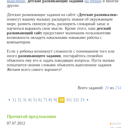
мышление
,
детские развивающие задания
на чтение
и многие
другие.
Детские развивающие задания на сайте «
Детские развивалки
»
помогут вашему малышу расширить знания об окружающем
мире, развить связную речь, расширить словарный запас и
научиться выражать свои мысли. Кроме этого, наш
детский
развивающий сайт
предоставит маленьким пользователям
возможность овладеть начальными навыками работы с
компьютером.
Если у ребенка возникнут сложности с пониманием того или
иного
развивающего задания
, постарайтесь спокойно
объяснить ему его и задать наводящие вопросы. Пусть малыш
попытается своими словами объяснить выполнение задания.
Желаем всего самого хорошего!
Всего заданий:
20
из
254
⏴
1
2
3
4
5
6
7
8
9
10
11
12
13
⏵
Прочитай предложения
07.07.2012