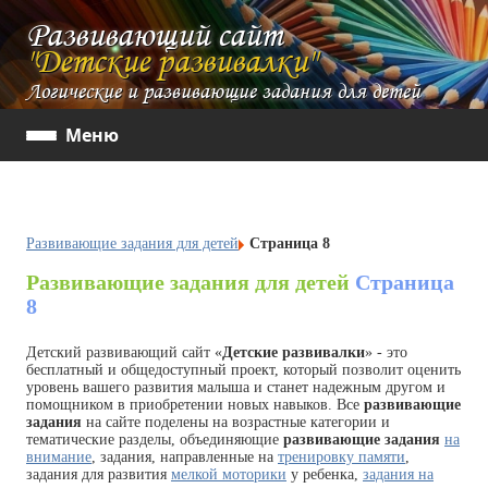
Развивающий сайт
"Детские развивалки"
Логические и развивающие задания для детей
Меню
Развивающие задания для детей
Страница 8
Развивающие задания для детей
Страница
8
Детский развивающий сайт «
Детские развивалки
» - это
бесплатный и общедоступный проект, который позволит оценить
уровень вашего развития малыша и станет надежным другом и
помощником в приобретении новых навыков. Все
развивающие
задания
на сайте поделены на возрастные категории и
тематические разделы, объединяющие
развивающие задания
на
внимание
, задания, направленные на
тренировку памяти
,
задания для развития
мелкой моторики
у ребенка,
задания на