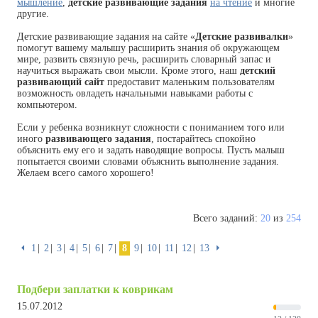
мышление
,
детские развивающие задания
на чтение
и многие
другие.
Детские развивающие задания на сайте «
Детские развивалки
»
помогут вашему малышу расширить знания об окружающем
мире, развить связную речь, расширить словарный запас и
научиться выражать свои мысли. Кроме этого, наш
детский
развивающий сайт
предоставит маленьким пользователям
возможность овладеть начальными навыками работы с
компьютером.
Если у ребенка возникнут сложности с пониманием того или
иного
развивающего задания
, постарайтесь спокойно
объяснить ему его и задать наводящие вопросы. Пусть малыш
попытается своими словами объяснить выполнение задания.
Желаем всего самого хорошего!
Всего заданий:
20
из
254
⏴
1
2
3
4
5
6
7
8
9
10
11
12
13
⏵
Подбери заплатки к коврикам
15.07.2012