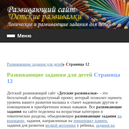
Развивающий сайт
"Детские развивалки"
Логические и развивающие задания для детей
Меню
Развивающие задания для детей
Страница 12
Развивающие задания для детей
Страница
12
Детский развивающий сайт «
Детские развивалки
» - это
бесплатный и общедоступный проект, который позволит оценить
уровень вашего развития малыша и станет надежным другом и
помощником в приобретении новых навыков. Все
развивающие
задания
на сайте поделены на возрастные категории и
тематические разделы, объединяющие
развивающие задания
на
внимание
, задания, направленные на
тренировку памяти
,
задания для развития
мелкой моторики
у ребенка,
задания на