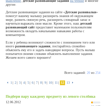
мышление
,
детские развивающие задания
на чтение
и многие
другие.
Детские развивающие задания на сайте «
Детские развивалки
»
помогут вашему малышу расширить знания об окружающем
мире, развить связную речь, расширить словарный запас и
научиться выражать свои мысли. Кроме этого, наш
детский
развивающий сайт
предоставит маленьким пользователям
возможность овладеть начальными навыками работы с
компьютером.
Если у ребенка возникнут сложности с пониманием того или
иного
развивающего задания
, постарайтесь спокойно
объяснить ему его и задать наводящие вопросы. Пусть малыш
попытается своими словами объяснить выполнение задания.
Желаем всего самого хорошего!
Всего заданий:
20
из
254
⏴
1
2
3
4
5
6
7
8
9
10
11
12
13
⏵
Подбери пару каждому предмету из левого столбика
12.06.2012