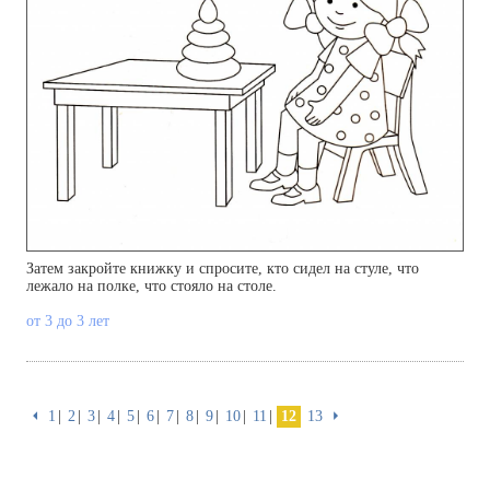
Затем закройте книжку и спросите, кто сидел на стуле, что
лежало на полке, что стояло на столе.
от 3 до 3 лет
⏴
1
2
3
4
5
6
7
8
9
10
11
12
13
⏵