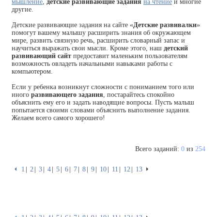
мышление
,
детские развивающие задания
на чтение
и многие
другие.
Детские развивающие задания на сайте «
Детские развивалки
»
помогут вашему малышу расширить знания об окружающем
мире, развить связную речь, расширить словарный запас и
научиться выражать свои мысли. Кроме этого, наш
детский
развивающий сайт
предоставит маленьким пользователям
возможность овладеть начальными навыками работы с
компьютером.
Если у ребенка возникнут сложности с пониманием того или
иного
развивающего задания
, постарайтесь спокойно
объяснить ему его и задать наводящие вопросы. Пусть малыш
попытается своими словами объяснить выполнение задания.
Желаем всего самого хорошего!
Всего заданий:
0
из
254
⏴
1
2
3
4
5
6
7
8
9
10
11
12
13
⏵