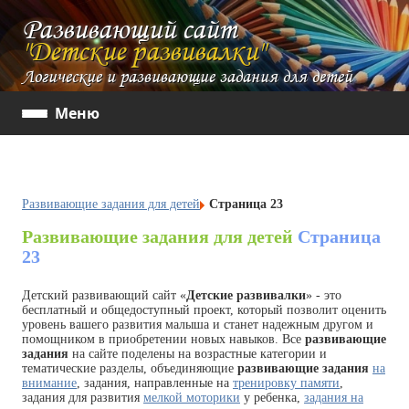
Развивающий сайт
"Детские развивалки"
Логические и развивающие задания для детей
Меню
Развивающие задания для детей
Страница 23
Развивающие задания для детей
Страница
23
Детский развивающий сайт «
Детские развивалки
» - это
бесплатный и общедоступный проект, который позволит оценить
уровень вашего развития малыша и станет надежным другом и
помощником в приобретении новых навыков. Все
развивающие
задания
на сайте поделены на возрастные категории и
тематические разделы, объединяющие
развивающие задания
на
внимание
, задания, направленные на
тренировку памяти
,
задания для развития
мелкой моторики
у ребенка,
задания на