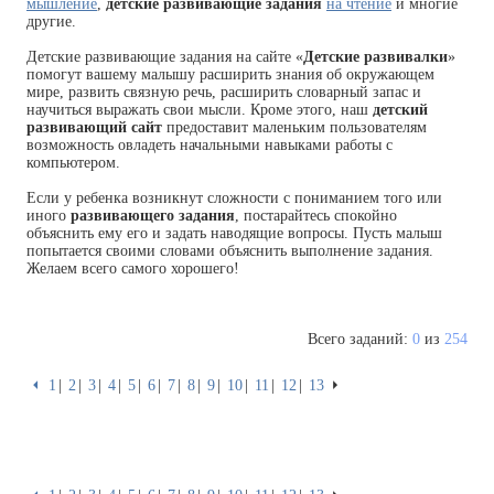
мышление
,
детские развивающие задания
на чтение
и многие
другие.
Детские развивающие задания на сайте «
Детские развивалки
»
помогут вашему малышу расширить знания об окружающем
мире, развить связную речь, расширить словарный запас и
научиться выражать свои мысли. Кроме этого, наш
детский
развивающий сайт
предоставит маленьким пользователям
возможность овладеть начальными навыками работы с
компьютером.
Если у ребенка возникнут сложности с пониманием того или
иного
развивающего задания
, постарайтесь спокойно
объяснить ему его и задать наводящие вопросы. Пусть малыш
попытается своими словами объяснить выполнение задания.
Желаем всего самого хорошего!
Всего заданий:
0
из
254
⏴
1
2
3
4
5
6
7
8
9
10
11
12
13
⏵