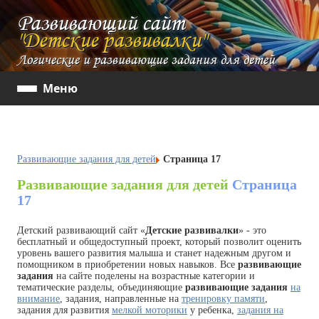
Развивающий сайт
"Детские развивалки"
Логические и развивающие задания для детей
Меню
Развивающие задания для детей
Страница 17
Развивающие задания для детей
Страница
17
Детский развивающий сайт «
Детские развивалки
» - это
бесплатный и общедоступный проект, который позволит оценить
уровень вашего развития малыша и станет надежным другом и
помощником в приобретении новых навыков. Все
развивающие
задания
на сайте поделены на возрастные категории и
тематические разделы, объединяющие
развивающие задания
на
внимание
, задания, направленные на
тренировку памяти
,
задания для развития
мелкой моторики
у ребенка,
задания на