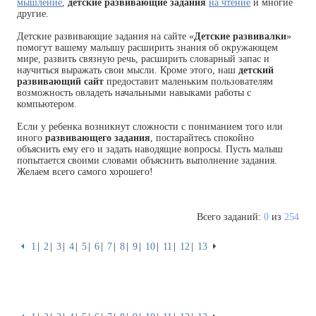
мышление
,
детские развивающие задания
на чтение
и многие
другие.
Детские развивающие задания на сайте «
Детские развивалки
»
помогут вашему малышу расширить знания об окружающем
мире, развить связную речь, расширить словарный запас и
научиться выражать свои мысли. Кроме этого, наш
детский
развивающий сайт
предоставит маленьким пользователям
возможность овладеть начальными навыками работы с
компьютером.
Если у ребенка возникнут сложности с пониманием того или
иного
развивающего задания
, постарайтесь спокойно
объяснить ему его и задать наводящие вопросы. Пусть малыш
попытается своими словами объяснить выполнение задания.
Желаем всего самого хорошего!
Всего заданий:
0
из
254
⏴
1
2
3
4
5
6
7
8
9
10
11
12
13
⏵