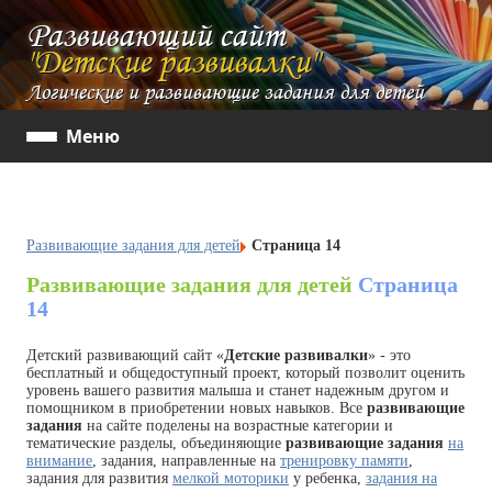
Развивающий сайт
"Детские развивалки"
Логические и развивающие задания для детей
Меню
Развивающие задания для детей
Страница 14
Развивающие задания для детей
Страница
14
Детский развивающий сайт «
Детские развивалки
» - это
бесплатный и общедоступный проект, который позволит оценить
уровень вашего развития малыша и станет надежным другом и
помощником в приобретении новых навыков. Все
развивающие
задания
на сайте поделены на возрастные категории и
тематические разделы, объединяющие
развивающие задания
на
внимание
, задания, направленные на
тренировку памяти
,
задания для развития
мелкой моторики
у ребенка,
задания на