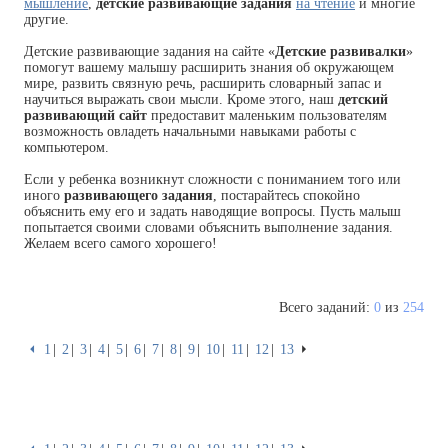
мышление
,
детские развивающие задания
на чтение
и многие
другие.
Детские развивающие задания на сайте «
Детские развивалки
»
помогут вашему малышу расширить знания об окружающем
мире, развить связную речь, расширить словарный запас и
научиться выражать свои мысли. Кроме этого, наш
детский
развивающий сайт
предоставит маленьким пользователям
возможность овладеть начальными навыками работы с
компьютером.
Если у ребенка возникнут сложности с пониманием того или
иного
развивающего задания
, постарайтесь спокойно
объяснить ему его и задать наводящие вопросы. Пусть малыш
попытается своими словами объяснить выполнение задания.
Желаем всего самого хорошего!
Всего заданий:
0
из
254
⏴
1
2
3
4
5
6
7
8
9
10
11
12
13
⏵