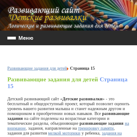
Развивающий сайт
"Детские развивалки"
Логические и развивающие задания для детей
Меню
Развивающие задания для детей
Страница 15
Развивающие задания для детей
Страница
15
Детский развивающий сайт «
Детские развивалки
» - это
бесплатный и общедоступный проект, который позволит оценить
уровень вашего развития малыша и станет надежным другом и
помощником в приобретении новых навыков. Все
развивающие
задания
на сайте поделены на возрастные категории и
тематические разделы, объединяющие
развивающие задания
на
внимание
, задания, направленные на
тренировку памяти
,
задания для развития
мелкой моторики
у ребенка,
задания на