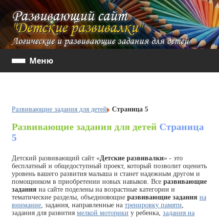
Развивающий сайт
"Детские развивалки"
Логические и развивающие задания для детей
Меню
Развивающие задания для детей
Страница 5
Развивающие задания для детей
Страница
5
Детский развивающий сайт «
Детские развивалки
» - это
бесплатный и общедоступный проект, который позволит оценить
уровень вашего развития малыша и станет надежным другом и
помощником в приобретении новых навыков. Все
развивающие
задания
на сайте поделены на возрастные категории и
тематические разделы, объединяющие
развивающие задания
на
внимание
, задания, направленные на
тренировку памяти
,
задания для развития
мелкой моторики
у ребенка,
задания на