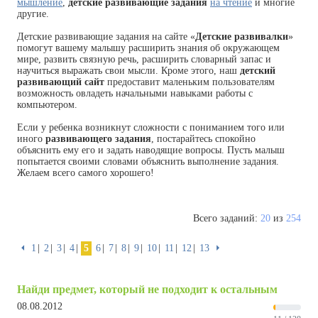
мышление
,
детские развивающие задания
на чтение
и многие
другие.
Детские развивающие задания на сайте «
Детские развивалки
»
помогут вашему малышу расширить знания об окружающем
мире, развить связную речь, расширить словарный запас и
научиться выражать свои мысли. Кроме этого, наш
детский
развивающий сайт
предоставит маленьким пользователям
возможность овладеть начальными навыками работы с
компьютером.
Если у ребенка возникнут сложности с пониманием того или
иного
развивающего задания
, постарайтесь спокойно
объяснить ему его и задать наводящие вопросы. Пусть малыш
попытается своими словами объяснить выполнение задания.
Желаем всего самого хорошего!
Всего заданий:
20
из
254
⏴
1
2
3
4
5
6
7
8
9
10
11
12
13
⏵
Найди предмет, который не подходит к остальным
08.08.2012